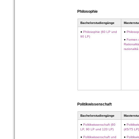
Philosophie
Bachelorstudiengänge
Masterst
●
Philosophie (60 LP und
●
Philosop
90 LP)
●
Formen 
Rationalit
razionalit
Politikwissenschaft
Bachelorstudiengänge
Masterst
●
Politikwissenschaft (60
●
Politikwi
LP, 90 LP und 120 LP)
(45/75 LP
●
Politikwissenschaft und
●
Politikwi