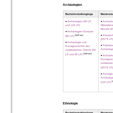
Archäologien
Bachelorstudiengänge
Masterst
●
Archäologien (60 LP
●
Archäolo
und 120 LP)
Mittelalter
Neuzeit (4
●
Archäologien Europas
(läuft aus)
●
Klassisc
(90 LP)
(45/75 LP
●
Archäologie und
●
Prähisto
Kunstgeschichte des
Archäologi
vorislamischen Orients (60
(läuft aus)
LP und 90 LP)
●
Archäolo
Kunstgesc
vorislamis
(45/75 LP
●
Kunstge
Archäolog
(
(120 LP)
Ethnologie
Bachelorstudiengänge
Masterst