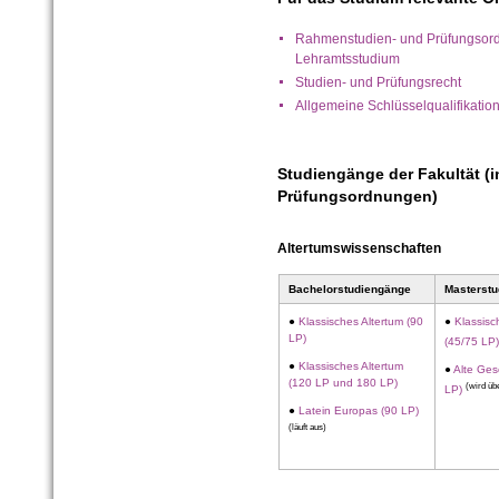
Rahmenstudien- und Prüfungsordn
Lehramtsstudium
Studien- und Prüfungsrecht
Allgemeine Schlüsselqualifikati
Studiengänge der Fakultät (i
Prüfungsordnungen)
Altertumswissenschaften
Bachelorstudiengänge
Masterst
●
Klassisches Altertum (90
●
Klassisc
LP)
(45/75 LP
●
Klassisches Altertum
●
Alte Ges
(120 LP und 180 LP)
(wird übe
LP)
●
Latein Europas (90 LP)
(läuft aus)