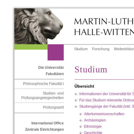
Studium
Forschung
Weiterbildu
Studium
Die Universität
Fakultäten
Philosophische Fakultät I
Übersicht
Studien- und
Informationen der Universität für
Prüfungsangelegenheiten
Für das Studium relevante Ordn
Studiengänge der Fakultät (inkl.
Prüfungsamt
Altertumswissenschaften
Archäologien
International Office
Ethnologie
Zentrale Einrichtungen
Geschichte