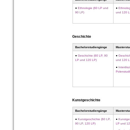
●
Ethnologie (60 LP und
●
Ethnolog
90 LP)
und 120 L
Geschichte
Bachelorstudiengänge
Masterst
●
Geschichte (60 LP, 90
●
Geschic
LP und 120 LP)
und 120 L
●
Interdisz
Polenstud
Kunstgeschichte
Bachelorstudiengänge
Masterst
●
Kunstgeschichte (60 LP,
●
Kunstge
90 LP, 120 LP)
LP und 12