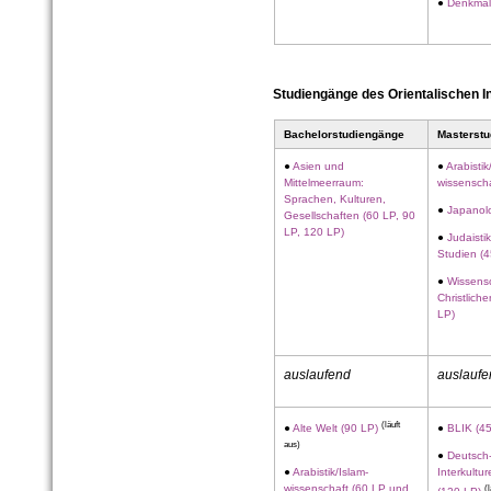
●
Denkmal
Studiengänge des Orientalischen In
Bachelorstudiengänge
Masterst
●
Asien und
●
Arabistik
Mittelmeerraum:
wissenscha
Sprachen, Kulturen,
●
Japanolo
Gesellschaften (60 LP, 90
LP, 120 LP)
●
Judaisti
Studien (
●
Wissens
Christlich
LP)
auslaufend
auslaufe
(läuft
●
Alte Welt (90 LP)
●
BLIK (4
aus)
●
Deutsch
●
Arabistik/Islam­
Interkultur
wissenschaft (60 LP und
(