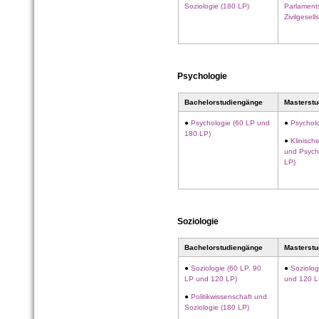
Soziologie (180 LP)
Parlament
Zivil­gesel
Psychologie
Bachelorstudiengänge
Masterst
●
Psychologie (60 LP und
●
Psycholo
180 LP)
●
Klinisch
und Psych
LP)
Soziologie
Bachelorstudiengänge
Masterst
●
Soziologie (60 LP, 90
●
Soziolog
LP und 120 LP)
und 120 L
●
Politikwissenschaft und
Soziologie (180 LP)