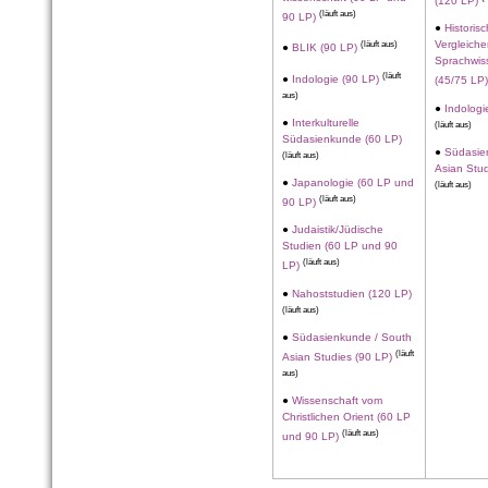
(120 LP)
(läuft aus)
90 LP)
●
Historis
(läuft aus)
Vergleich
●
BLIK (90 LP)
Sprachwis
(läuft
●
Indologie (90 LP)
(45/75 LP
aus)
●
Indologi
●
Interkulturelle
(läuft aus)
Südasienkunde (60 LP)
●
Südasie
(läuft aus)
Asian Stud
●
Japanologie (60 LP und
(läuft aus)
(läuft aus)
90 LP)
●
Judaistik/Jüdische
Studien (60 LP und 90
(läuft aus)
LP)
●
Nahoststudien (120 LP)
(läuft aus)
●
Südasienkunde / South
(läuft
Asian Studies (90 LP)
aus)
●
Wissenschaft vom
Christlichen Orient (60 LP
(läuft aus)
und 90 LP)