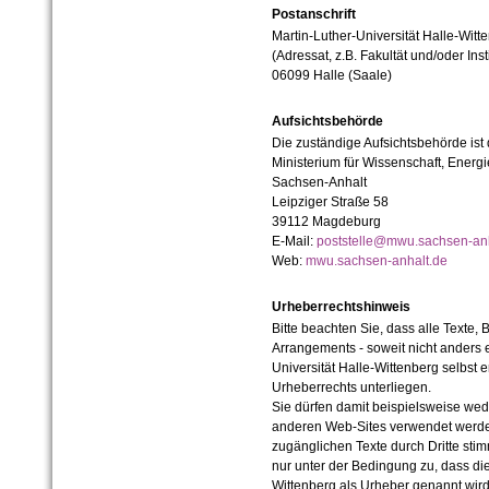
Postanschrift
Martin-Luther-Universität Halle-Witt
(Adressat, z.B. Fakultät und/oder Inst
06099 Halle (Saale)
Aufsichtsbehörde
Die zuständige Aufsichtsbehörde ist
Ministerium für Wissenschaft, Ener
Sachsen-Anhalt
Leipziger Straße 58
39112 Magdeburg
E-Mail:
poststelle@mwu.sachsen-anh
Web:
mwu.sachsen-anhalt.de
Urheberrechtshinweis
Bitte beachten Sie, dass alle Texte, 
Arrangements - soweit nicht anders er
Universität Halle-Wittenberg selbst 
Urheberrechts unterliegen.
Sie dürfen damit beispielsweise wed
anderen Web-Sites verwendet werde
zugänglichen Texte durch Dritte sti
nur unter der Bedingung zu, dass die
Wittenberg als Urheber genannt wird